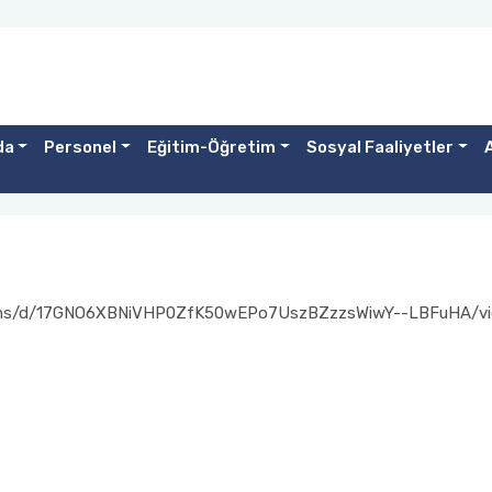
da
Personel
Eğitim-Öğretim
Sosyal Faaliyetler
orms/d/17GNO6XBNiVHP0ZfK50wEPo7UszBZzzsWiwY--LBFuHA/vi