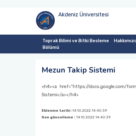
Akdeniz Üniversitesi
Yönetim
Akademik Personel
Lisans
Müfredat
Yüksek Lisans Müfredat
Tanışma Toplantıları
Laboratuvarlar
Mezunlarımızın Görüşleri
Danışma Kurulu
İdari Personel
Ders İçerikleri
Lisansüstü
Doktora Müfredat
Sektör Uygulamaları
Analiz Fiyat Listesi
Mezun Takip Sistemi
Toprak Bilimi ve Bitki Besleme
Hakkımız
Bölümü
Tanıtım
Teknik Personel
Ders Görevlendirmeleri
Tezler
Öğrenci Değişim Programları
Teknik Geziler
Mezun Takip Sistemi
Sınıf Danışmanları
Lisansüstü Öğrencilerimiz
Birim İçi Uygulama (Lisans Bitirme Tezi)
Etkinlikler
Ders Programı
Lisansüstü Mezunlarımız
Birim Dışı Uygulama (Staj)
<h4><a href="https://docs.google.com/f
Sistemi</a></h4>
Sınav Programları
Formlar-Dilekçeler
Eklenme tarihi :
14.10.2022 14:40:39
Son güncelleme :
14.10.2022 14:40:39