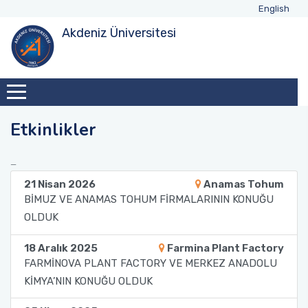
English
Akdeniz Üniversitesi
Yönetim
Akademik Personel
Lisans
Müfredat
Yüksek Lisans Müfredat
Tanışma Toplantıları
Laboratuvarlar
Mezunlarımızın Görüşleri
Danışma Kurulu
İdari Personel
Ders İçerikleri
Lisansüstü
Doktora Müfredat
Sektör Uygulamaları
Analiz Fiyat Listesi
Mezun Takip Sistemi
Tanıtım
Teknik Personel
Ders Görevlendirmeleri
Tezler
Öğrenci Değişim Programları
Teknik Geziler
Etkinlikler
Sınıf Danışmanları
Lisansüstü Öğrencilerimiz
Birim İçi Uygulama (Lisans Bitirme Tezi)
Etkinlikler
21 Nisan 2026
Anamas Tohum
Ders Programı
Lisansüstü Mezunlarımız
Birim Dışı Uygulama (Staj)
BİMUZ VE ANAMAS TOHUM FİRMALARININ KONUĞU
OLDUK
Sınav Programları
Formlar-Dilekçeler
18 Aralık 2025
Farmina Plant Factory
FARMİNOVA PLANT FACTORY VE MERKEZ ANADOLU
KİMYA’NIN KONUĞU OLDUK